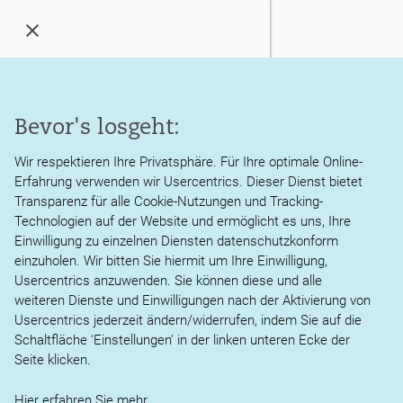
Menü
öffnen
/
schließen
Kanzlei
Bevor's losgeht:
© 2026 Martin Thies, Steuerberater Diplom-Betriebswirt FH
Leistungen
AGB
Impressum
Datenschutz
Wir respektieren Ihre Privatsphäre. Für Ihre optimale Online-
Erfahrung verwenden wir Usercentrics. Dieser Dienst bietet
Aktuelles
Transparenz für alle Cookie-Nutzungen und Tracking-
Technologien auf der Website und ermöglicht es uns, Ihre
Service
Einwilligung zu einzelnen Diensten datenschutzkonform
einzuholen. Wir bitten Sie hiermit um Ihre Einwilligung,
Usercentrics anzuwenden. Sie können diese und alle
Karriere
weiteren Dienste und Einwilligungen nach der Aktivierung von
Usercentrics jederzeit ändern/widerrufen, indem Sie auf die
Kontakt
Schaltfläche ‘Einstellungen’ in der linken unteren Ecke der
Seite klicken.
Hier erfahren Sie
mehr