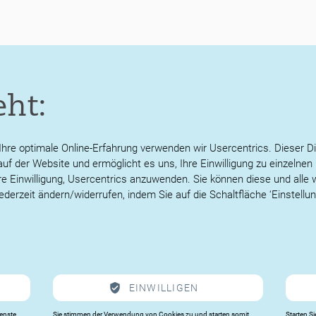
e 2023
eht:
 Ihre optimale Online-Erfahrung verwenden wir Usercentrics. Dieser Di
uf der Website und ermöglicht es uns, Ihre Einwilligung zu einzelne
hre Einwilligung, Usercentrics anzuwenden. Sie können diese und alle 
BRIEF.PDF
ederzeit ändern/widerrufen, indem Sie auf die Schaltfläche ‘Einstellun
BRIEF.PDF
EINWILLIGEN
BRIEF.PDF
ienste
Sie stimmen der Verwendung von Cookies zu und starten somit
Starten Si