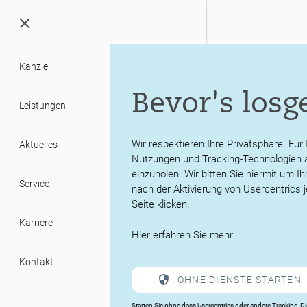
Menü
öffnen
/
schließen
Kanzlei
Mandantenbrief
Bevor's losg
Leistungen
Wir respektieren Ihre Privatsphäre. Für
Aktuelles
Nutzungen und Tracking-Technologien a
einzuholen. Wir bitten Sie hiermit um I
Service
2023-01-MANDANTEN
nach der Aktivierung von Usercentrics j
Seite klicken.
Karriere
Hier erfahren Sie
mehr
2023-02-MANDANTEN
Kontakt
OHNE DIENSTE STARTEN
2023-03-MANDANTEN
Starten Sie ohne dass Usercentrics oder andere Tracking-D