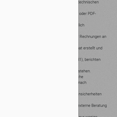
erst ab 01.01.2028. Bis dahin sollten alle technischen
Schwierigkeiten
gelöst sein. Die Übersendung von Papier- oder PDF-
Rechnungen ohne strukturierte
Daten ist dann nicht mehr zulässig. Lediglich
Kleinbetragsrechnungen (bis 250 Euro),
Rechnungen von Kleinunternehmern oder Rechnungen an
private Endkunden (B2C)
müssen nicht in einem E-Rechnungsformat erstellt und
versendet werden.
Obwohl es EU-weit Normen gibt (EN 16931), berichten
Unternehmen, dass unklare
Anforderungen und Validierungsregeln bestehen.
Bemängelt wird auch, dass unterschiedliche
Standards zwischen E-Rechnungspflicht nach
Umsatzsteuerrecht und
anderen Vorschriften bestehen, was zu Unsicherheiten
führt. Da die Umstellung oft
Investitionen in Software, Schulung oder externe Beratung
verursacht, erscheint der