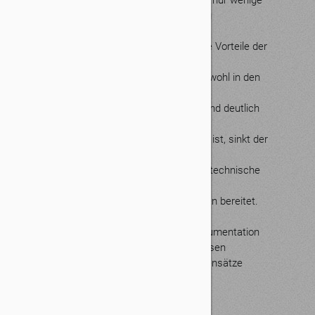
Aufwand gerade bei kleineren Firmen, die nur wenige
Rechnungen erstellen, unverhältnismäßig
hoch.
Zusammengefasst ist zu sagen, dass die Vorteile der
verpflichtenden E-Rechnung
eindeutig auf der Hand liegen, weil sie sowohl in den
Unternehmen als auch in der
Finanzverwaltung den Verwaltungsaufwand deutlich
reduziert und damit zum Bürokratieabbau
beiträgt. Sobald eine Lösung eingerichtet ist, sinkt der
Aufwand massiv.
Positiv ist zu berichten, dass es lediglich technische
Hürden gibt bzw. nur eine mangelnde
Systemintegrationen noch Schwierigkeiten bereitet.
Hinweis:
Unternehmen sollten ihre Verfahrensdokumentation
(GoBD) an die E-Rechnungspflicht anpassen
und sicherstellen, dass strukturierte Datensätze
revisionssicher archiviert werden.