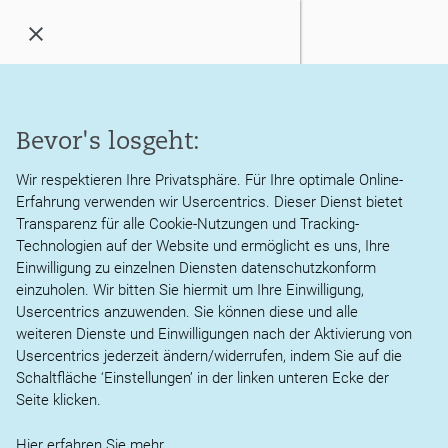
Menü
öffnen
/
schließen
Kanzlei
Bevor's losgeht:
Pflicht zur Ausstellung
Leistungen
von E-Rechnungen: erste
Wir respektieren Ihre Privatsphäre. Für Ihre optimale Online-
Erfahrung verwenden wir Usercentrics. Dieser Dienst bietet
Aktuelles
Übergangsphase noch bis
Transparenz für alle Cookie-Nutzungen und Tracking-
Technologien auf der Website und ermöglicht es uns, Ihre
31.12.2026
Service
Einwilligung zu einzelnen Diensten datenschutzkonform
einzuholen. Wir bitten Sie hiermit um Ihre Einwilligung,
Usercentrics anzuwenden. Sie können diese und alle
Karriere
Der B2B-Bereich (Business-to-Business) beschreibt die
weiteren Dienste und Einwilligungen nach der Aktivierung von
Geschäftsbeziehungen zwischen
Usercentrics jederzeit ändern/widerrufen, indem Sie auf die
zwei oder mehr Unternehmen. Seit dem 01.01.2025
Kontakt
Schaltfläche ‘Einstellungen’ in der linken unteren Ecke der
besteht die grundsätzliche
Seite klicken.
Verpflichtung, bei Vorliegen der Voraussetzungen im B2B-
Bereich Rechnungen
Hier erfahren Sie
mehr