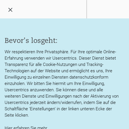
Menü
öffnen
/
schließen
Kanzlei
Bevor's losgeht:
Impressum
Leistungen
Wir respektieren Ihre Privatsphäre. Für Ihre optimale Online-
Erfahrung verwenden wir Usercentrics. Dieser Dienst bietet
Aktuelles
Angaben gemäß § 5 TMG
Transparenz für alle Cookie-Nutzungen und Tracking-
Technologien auf der Website und ermöglicht es uns, Ihre
Service
Einwilligung zu einzelnen Diensten datenschutzkonform
Martin Thies
einzuholen. Wir bitten Sie hiermit um Ihre Einwilligung,
Steuerberater Martin Thies
Usercentrics anzuwenden. Sie können diese und alle
Karriere
Werastraße 53
weiteren Dienste und Einwilligungen nach der Aktivierung von
72622 Nürtingen
Usercentrics jederzeit ändern/widerrufen, indem Sie auf die
Kontakt
Schaltfläche ‘Einstellungen’ in der linken unteren Ecke der
Telefon:
+49 (0) 7022 924 158
Seite klicken.
Hier erfahren Sie
mehr