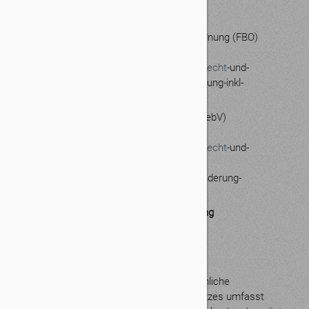
einsehbar unter:
https://www.gesetze
-im-
internet.de/stbdv/BJNR019220979.html
Berufsordnung (BOStB) & Fachberaterordnung (FBO)
einsehbar unter:
https://www.bstbk.de/downloads/bstbk/recht
-und-
berufsrecht/fachinfos/BStBK_Berufsordnung-inkl-
Fachberaterordnung.pdf
Steuerberatergebührenverordnung (StBGebV)
einsehbar unter:
https://www.bstbk.de/downloads/bstbk/recht
-und-
berufsrecht/gesetze-und-
verordnungen/Bundesratsbeschluss_AEnderung-
StBVV_2020.pdf
Angaben zur Berufs­haftpflicht­versicherung
Name und Sitz des Versicherers:
Allianz Versicherungs-AG
10900 Berlin
Geltungsraum der Versicherung:Der räumliche
Geltungsbereich des Versicherungsschutzes umfasst