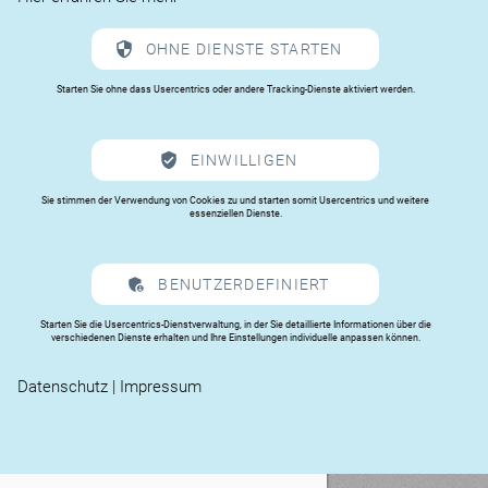
Telefax:
+49 (0) 7022 924 159
OHNE DIENSTE STARTEN
E-Mail:
info@thies.net
Starten Sie ohne dass Usercentrics oder andere Tracking-Dienste aktiviert werden.
Web:
www.thies.net
EINWILLIGEN
Umsatzsteuer-Identifikationsnummer gemäß § 27 a
Sie stimmen der Verwendung von Cookies zu und starten somit Usercentrics und weitere
essenziellen Dienste.
Umsatzsteuergesetz:
DE 240252466
BENUTZERDEFINIERT
Betreuende Werbeagentur
Starten Sie die Usercentrics-Dienstverwaltung, in der Sie detaillierte Informationen über die
verschiedenen Dienste erhalten und Ihre Einstellungen individuelle anpassen können.
Datenschutz
|
Impressum
LOFT48° Werbeagentur GmbH
Hallstattstraße 17
72144 Dußlingen