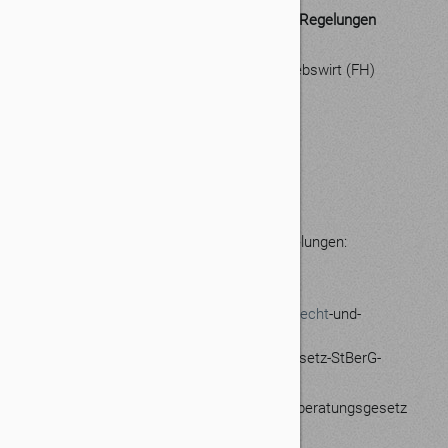
Berufsbezeichnung und berufsrechtliche Regelungen
Berufsbezeichnung:
Martin Thies, Steuerberater Diplom-Betriebswirt (FH)
Zuständige Kammer:
Steuerberaterkammer Stuttgart
Hegelstraße 33
70174 Stuttgart
Verliehen in:
Deutschland
Es gelten folgende berufsrechtliche Regelungen:
Steuerberatungsgesetz (StBerG)
einsehbar unter:
https://www.bstbk.de/downloads/bstbk/recht
-und-
berufsrecht/gesetze-und-
verordnungen/BStBK_Steuerberatungsgesetz-StBerG-
Stand-2014-07-15.pdf
Durchführungsverordnungen zum Steuerberatungsgesetz
(DVStB)